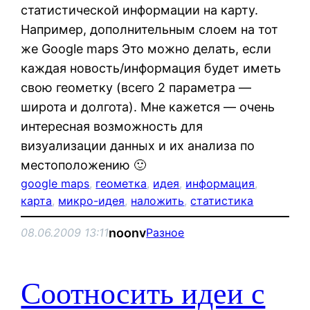
статистической информации на карту.
Например, дополнительным слоем на тот
же Google maps Это можно делать, если
каждая новость/информация будет иметь
свою геометку (всего 2 параметра —
широта и долгота). Мне кажется — очень
интересная возможность для
визуализации данных и их анализа по
местоположению 🙂
google maps
, 
геометка
, 
идея
, 
информация
, 
карта
, 
микро-идея
, 
наложить
, 
статистика
noonv
08.06.2009 13:11
Разное
Соотносить идеи с