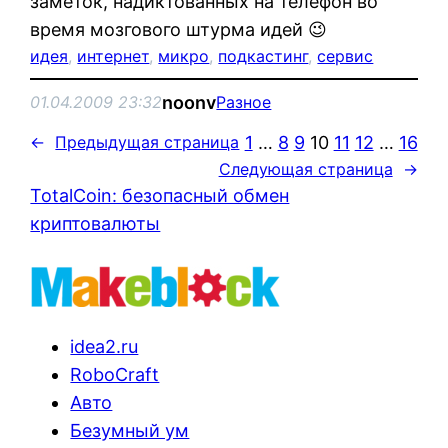
заметок, надиктованных на телефон во
время мозгового штурма идей 😉
идея
, 
интернет
, 
микро
, 
подкастинг
, 
сервис
noonv
01.04.2009 23:32
Разное
1
…
8
9
10
11
12
…
16
←
Предыдущая страница
Следующая страница
→
TotalCoin: безопасный обмен
криптовалюты
idea2.ru
RoboCraft
Авто
Безумный ум