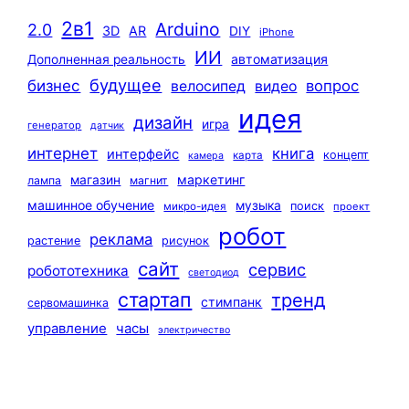
2в1
Arduino
2.0
3D
AR
DIY
iPhone
ИИ
автоматизация
Дополненная реальность
будущее
бизнес
вопрос
велосипед
видео
идея
дизайн
игра
генератор
датчик
интернет
книга
интерфейс
концепт
карта
камера
маркетинг
магазин
лампа
магнит
машинное обучение
музыка
поиск
микро-идея
проект
робот
реклама
растение
рисунок
сайт
сервис
робототехника
светодиод
стартап
тренд
стимпанк
сервомашинка
управление
часы
электричество