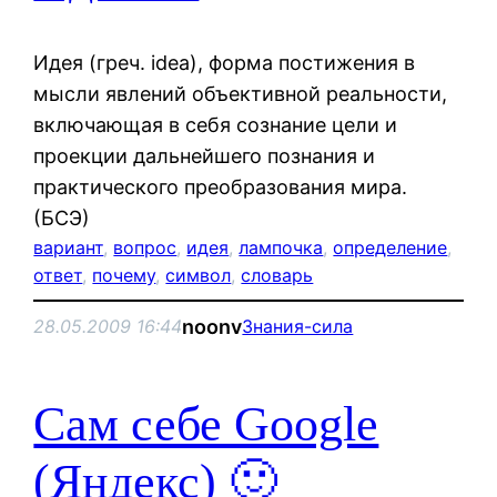
Идея (греч. idea), форма постижения в
мысли явлений объективной реальности,
включающая в себя сознание цели и
проекции дальнейшего познания и
практического преобразования мира.
(БСЭ)
вариант
, 
вопрос
, 
идея
, 
лампочка
, 
определение
, 
ответ
, 
почему
, 
символ
, 
словарь
noonv
28.05.2009 16:44
Знания-сила
Сам себе Google
(Яндекс) 🙂