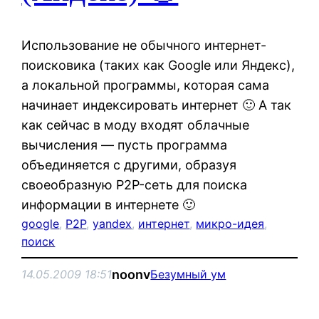
Использование не обычного интернет-
поисковика (таких как Google или Яндекс),
а локальной программы, которая сама
начинает индексировать интернет 🙂 А так
как сейчас в моду входят облачные
вычисления — пусть программа
объединяется с другими, образуя
своеобразную P2P-сеть для поиска
информации в интернете 🙂
google
, 
P2P
, 
yandex
, 
интернет
, 
микро-идея
, 
поиск
noonv
14.05.2009 18:51
Безумный ум