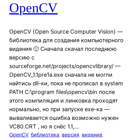
OpenCV
OpenCV (Open Source Computer Vision) —
библиотека для создания компьютерного
видения 🙂 Сначала скачал последнюю
версию с
sourceforge.net/projects/opencvlibrary/ —
OpenCV_1.1pre1a.exe сначала не могли
найтись dll-ки, пока не прописал в system
PATH C:\program files\opencv\bin после
этого компиляция и линковка проходят
нормально, но при запуске exe-ка —
вываливается ошибка возможно нужен
VC80.CRT , но я снёс 1.1,…
OpenCV
, 
библиотека
, 
версия
, 
видение
, 