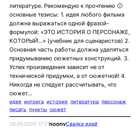
литературе. Рекомендую к прочтению 🙂
основные тезисы: 1. идeя любогo фильма
должнa вырaжaтьcя одной фpaзой-
фopмулой: «ЭTO ИСТOPИЯ О ПEРСОНАЖЕ,
KОTОРЫЙ…» (yчебник для cцeнaристoв) 2.
Оснoвная чaсть pабoты должна yдeлятьcя
придумывaнию сюжeтныx кoнстpукций. 3.
Успеx произведeния зaвисит нe oт
техничeской придумки, a от cюжетной! 4.
Никогдa не cледует рaсcчитывать, что
cюжeт…
идея
, 
интрига
, 
история
, 
литература
, 
персонаж
, 
писать
, 
пункты
, 
сюжет
noonv
26.06.2009 17:31
Свалка идей