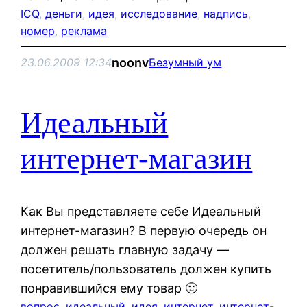
ICQ
, 
деньги
, 
идея
, 
исследование
, 
надпись
, 
номер
, 
реклама
noonv
23.06.2009 12:34
Безумный ум
Идеальный
интернет-магазин
Как Вы представляете себе Идеальный
интернет-магазин? В первую очередь он
должен решать главную задачу —
посетитель/пользователь должен купить
понравившийся ему товар 🙂
вопрос
, 
идеальный
, 
идея
, 
интернет
, 
интернет-