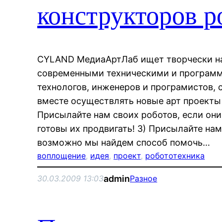
конструкторов р
CYLAND МедиаАртЛаб ищет творчески н
современными техническими и программ
технологов, инженеров и програмистов, 
вместе осуществлять новые арт проекты
Присылайте нам своих роботов, если он
готовы их продвигать! 3) Присылайте на
возможно мы найдем способ помочь…
воплощение
, 
идея
, 
проект
, 
робототехника
admin
30.03.2009 13:03
Разное