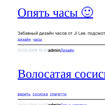
Опять часы 🙂
Забавный дизайн часов от Ji Lee. подсмо
дизайн
, 
часы
admin
31.03.2009 19:20
Дизайн
Волосатая сосис
варить
, 
сосиска
, 
спагетти
admin
31.03.2009 14:58
Еда и напитки