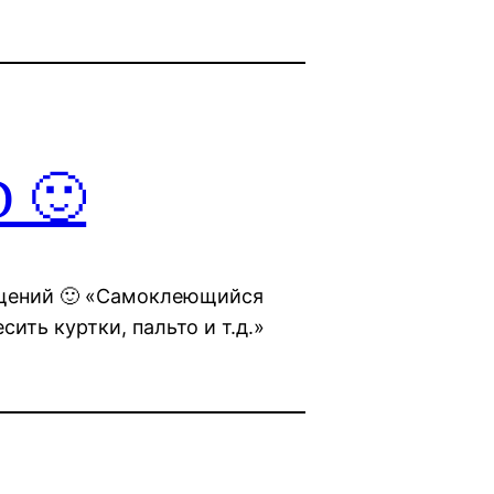
D 🙂
ещений 🙂 «Самоклеющийся
ить куртки, пальто и т.д.»