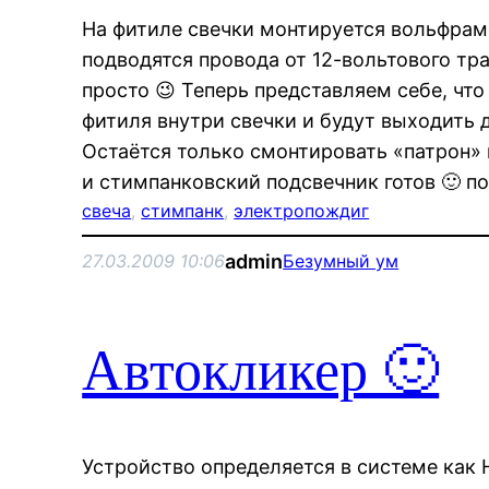
На фитиле свечки монтируется вольфрамо
подводятся провода от 12-вольтового тр
просто 😉 Теперь представляем себе, чт
фитиля внутри свечки и будут выходить 
Остаётся только смонтировать «патрон» 
и стимпанковский подсвечник готов 🙂 п
свеча
, 
стимпанк
, 
электропождиг
admin
27.03.2009 10:06
Безумный ум
Автокликер 🙂
Устройство определяется в системе как