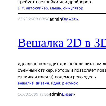
требует настройки или драйверов.
DIY
, 
автокликер
, 
мышь
, 
симулятор
admin
27.03.2009 09:58
Гаджеты
Вешалка 2D в 3
идеально подходит для небольших пом
съемный стикер, который позволяет повес
отличная идея :)) подсмотрено здесь
вешалка
, 
дизайн
, 
идея
, 
рисунок
admin
26.03.2009 15:53
Дизайн