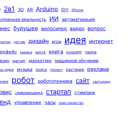
2в1
Arduino
0
3D
AR
DIY
iPhone
ИИ
автоматизация
олненная реальность
будущее
знес
вопрос
велосипед
видео
идея
дизайн
интернет
игра
ератор
датчик
книга
терфейс
концепт
лампа
карта
камера
маркетинг
машинное обучение
азин
магнит
реклама
музыка
поиск
растение
ро-идея
проект
робот
сайт
робототехника
унок
светодиод
стартап
рвис
стимпанк
сервомашинка
енд
управление
часы
электричество