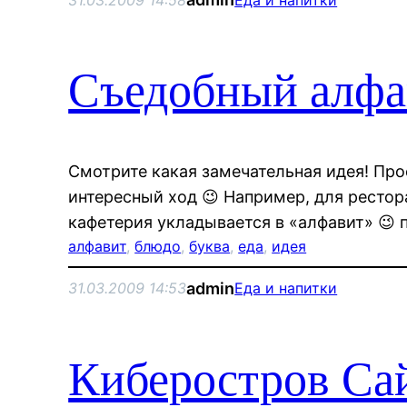
Съедобный алфа
Смотрите какая замечательная идея! Про
интересный ход 😉 Например, для рестор
кафетерия укладывается в «алфавит» 😉 
алфавит
, 
блюдо
, 
буква
, 
еда
, 
идея
admin
31.03.2009 14:53
Еда и напитки
Киберостров Са