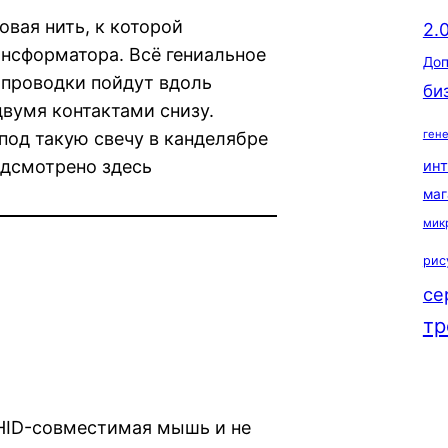
вая нить, к которой
2.
ансформатора. Всё гениальное
Доп
о проводки пойдут вдоль
би
двумя контактами снизу.
ген
под такую свечу в канделябре
одсмотрено здесь
ин
маг
мик
рис
се
тр
 HID-совместимая мышь и не