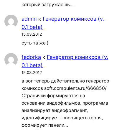
который загружаешь…
admin
к
Генератор комиксов (v.
0.1 beta)
15.03.2012
суть та же )
fedorka
к
Генератор комиксов (v.
0.1 beta)
15.03.2012
а вот теперь действительно генератор
комиксов soft.compulenta.ru/666850/
Странички формируются на
основании видеофильмов. программа
анализирует видеофрагмент,
идентифицирует говорящего героя,
формирует панели…