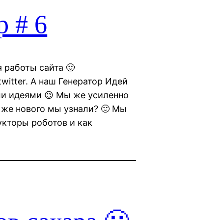
р # 6
 работы сайта 🙂
witter. А наш Генератор Идей
ми идеями 😉 Мы же усиленно
 же нового мы узнали? 🙂 Мы
укторы роботов и как
…