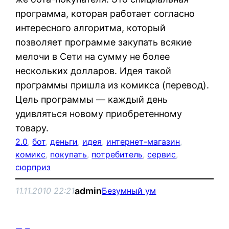
программа, которая работает согласно
интересного алгоритма, который
позволяет программе закупать всякие
мелочи в Сети на сумму не более
нескольких долларов. Идея такой
программы пришла из комикса (перевод).
Цель программы — каждый день
удивляться новому приобретенному
товару.
2.0
, 
бот
, 
деньги
, 
идея
, 
интернет-магазин
, 
комикс
, 
покупать
, 
потребитель
, 
сервис
, 
сюрприз
admin
11.11.2010 22:21
Безумный ум