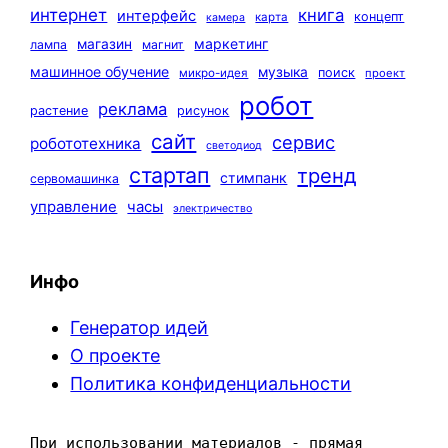
интернет
книга
интерфейс
концепт
карта
камера
маркетинг
магазин
лампа
магнит
машинное обучение
музыка
поиск
микро-идея
проект
робот
реклама
растение
рисунок
сайт
сервис
робототехника
светодиод
стартап
тренд
стимпанк
сервомашинка
управление
часы
электричество
Инфо
Генератор идей
О проекте
Политика конфиденциальности
При использовании материалов - прямая 