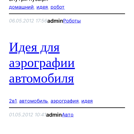
домашний
, 
идея
, 
робот
admin
06.05.2012 17:56
Роботы
Идея для
аэрографии
автомобиля
2в1
, 
автомобиль
, 
аэрография
, 
идея
admin
01.05.2012 10:41
Авто