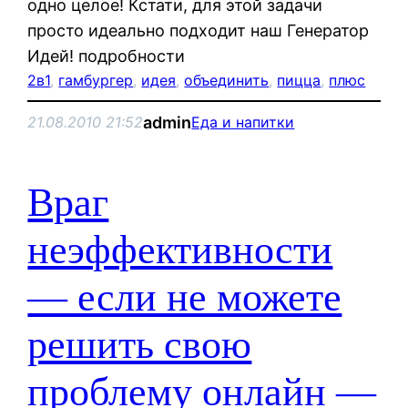
одно целое! Кстати, для этой задачи
просто идеально подходит наш Генератор
Идей! подробности
2в1
, 
гамбургер
, 
идея
, 
объединить
, 
пицца
, 
плюс
admin
21.08.2010 21:52
Еда и напитки
Враг
неэффективности
— если не можете
решить свою
проблему онлайн —