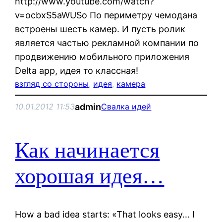
http://www.youtube.com/watch?
v=ocbxS5aWUSo По периметру чемодана
встроены шесть камер. И пусть ролик
является частью рекламной компании по
продвижению мобильного приложения
Delta app, идея то классная!
взгляд со стороны
, 
идея
, 
камера
admin
10.01.2012 11:53
Свалка идей
Как начинается
хорошая идея…
How a bad idea starts: «That looks easy… I