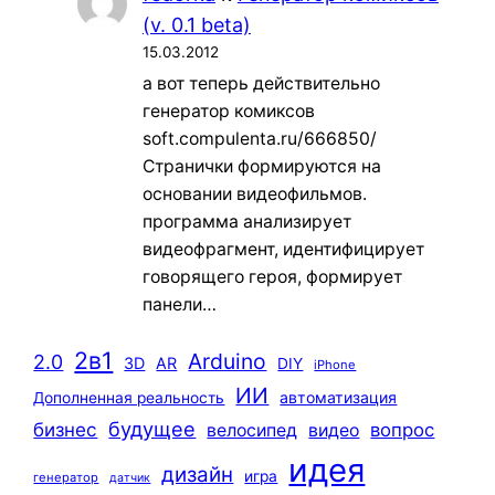
(v. 0.1 beta)
15.03.2012
а вот теперь действительно
генератор комиксов
soft.compulenta.ru/666850/
Странички формируются на
основании видеофильмов.
программа анализирует
видеофрагмент, идентифицирует
говорящего героя, формирует
панели…
2в1
Arduino
2.0
3D
AR
DIY
iPhone
ИИ
автоматизация
Дополненная реальность
будущее
бизнес
вопрос
велосипед
видео
идея
дизайн
игра
генератор
датчик