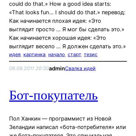
could do that.» How a good idea starts:
«That looks fun… I should do that.» перевод:
Как начинается плохая идея: «Это
выглядит просто … Я мог бы сделать это.»
Как начинается хорошая идея: «Это
выглядит весело … Я должен сделать это.»
идея
, 
картинка
, 
начало
, 
старт
, 
тезис
admin
08.09.2011 20:30
Свалка идей
Бот-покупатель
Пол Ханкин — программист из Новой
Зеландии написал «бота-потребителя» или
же бота-покупателя. Это спициальная