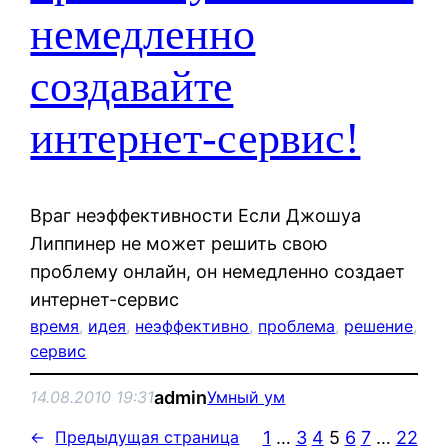
немедленно
создавайте
интернет-сервис!
Враг неэффективности Если Джошуа
Липпинер не может решить свою
проблему онлайн, он немедленно создает
интернет-сервис
время
, 
идея
, 
неэффективно
, 
проблема
, 
решение
, 
сервис
admin
14.08.2010 19:31
Умный ум
1
…
3
4
5
6
7
…
22
←
Предыдущая страница