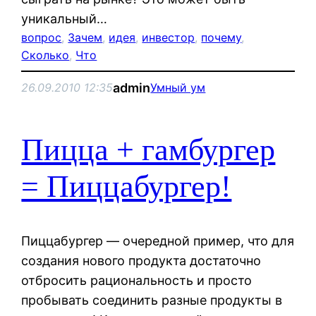
уникальный…
вопрос
, 
Зачем
, 
идея
, 
инвестор
, 
почему
, 
Сколько
, 
Что
admin
26.09.2010 12:35
Умный ум
Пицца + гамбургер
= Пиццабургер!
Пиццабургер — очередной пример, что для
создания нового продукта достаточно
отбросить рациональность и просто
пробывать соединить разные продукты в