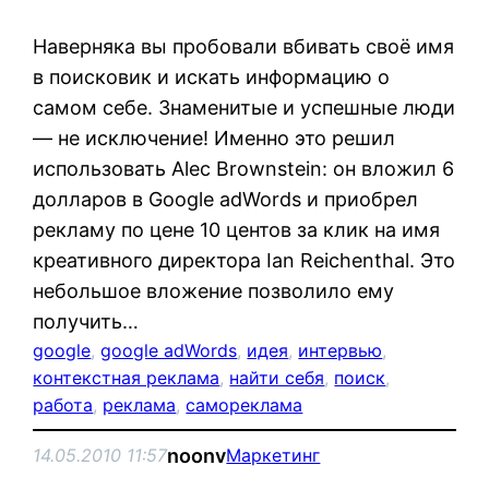
Наверняка вы пробовали вбивать своё имя
в поисковик и искать информацию о
самом себе. Знаменитые и успешные люди
— не исключение! Именно это решил
использовать Alec Brownstein: он вложил 6
долларов в Google adWords и приобрел
рекламу по цене 10 центов за клик на имя
креативного директора Ian Reichenthal. Это
небольшое вложение позволило ему
получить…
google
, 
google adWords
, 
идея
, 
интервью
, 
контекстная реклама
, 
найти себя
, 
поиск
, 
работа
, 
реклама
, 
самореклама
noonv
14.05.2010 11:57
Маркетинг