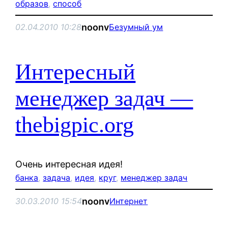
образов
, 
способ
noonv
02.04.2010 10:28
Безумный ум
Интересный
менеджер задач —
thebigpic.org
Очень интересная идея!
банка
, 
задача
, 
идея
, 
круг
, 
менеджер задач
noonv
30.03.2010 15:54
Интернет