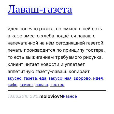
Лаваш-газета
идея конечно ржака, но смысл в ней есть.
в кафе вместо хлеба подаётся лаваш с
напечатанной на нём сегодняшней газетой.
печать производится по принципу тостера,
то есть выжиганием требуемого рисунка.
клиент читает новости и уплетает
аппетитную газету-лаваш. копирайт
вкусно
, 
газета
, 
еда
, 
закусочная
, 
здорово
, 
идея
, 
кафе
, 
клиент
, 
лаваш
, 
тостер
soloviovN
13.03.2010 23:52
Разное