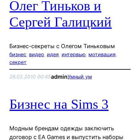
Олег Тиньков и
Сергей Галицкий
Бизнес-секреты с Олегом Тиньковым
бизнес
, 
видео
, 
идея
, 
интервью
, 
мотивация
, 
секрет
admin
26.02.2010 00:45
Умный ум
Бизнес на Sims 3
Модным брендам одежды заключить
договор с EA Games и выпустить наборы