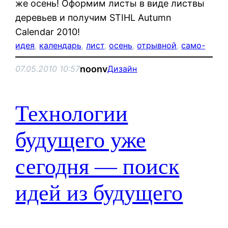
же осень! Оформим листы в виде листвы
деревьев и получим STIHL Autumn
Calendar 2010!
идея
, 
календарь
, 
лист
, 
осень
, 
отрывной
, 
само-
noonv
07.05.2010 10:57
Дизайн
Технологии
будущего уже
сегодня — поиск
идей из будущего