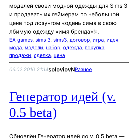
моделей своей модной одежды для Sims 3
и продавать их геймерам по небольшой
цене под лозунгом «одень сима в свою
лбимую одежду «имя бренда»!».
EA games
, 
sims 3
, 
sims3
, 
договор
, 
игра
, 
идея
, 
мода
, 
модели
, 
набор
, 
одежда
, 
покупка
, 
продажи
, 
сделка
, 
цена
soloviovN
06.02.2010 21:14
Разное
Генератор идей (v.
0.5 beta)
Обновлён Генератор идей до v. 0.5 beta —