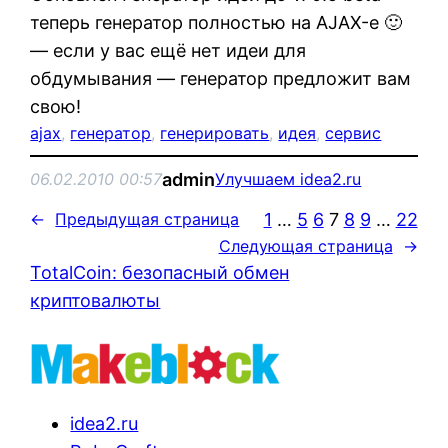
теперь генератор полностью на AJAX-е 🙂
— если у вас ещё нет идеи для
обдумывания — генератор предложит вам
свою!
ajax
, 
генератор
, 
генерировать
, 
идея
, 
сервис
admin
06.02.2010 00:57
Улучшаем idea2.ru
1
…
5
6
7
8
9
…
22
←
Предыдущая страница
Следующая страница
→
TotalCoin: безопасный обмен
криптовалюты
idea2.ru