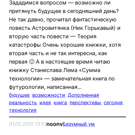
Зададимся вопросом — возможно ли
притянуть будущее в сегодняшний день?
Не так давно, прочитал фантастическую
повесть Астровитянка (Ник Горькавый) и
вторую часть повести — Теория
катастрофы Очень хорошие книжки, хотя
вторая часть и не так интересна, как
первая 🙂 А в настоящее время читаю
книжку Станислава Лема «Сумма
технологии» — замечательная книга по
футурологии, написанная…
будущее
, 
возможности
, 
Дополненная
реальность
, 
идея
, 
книга
, 
перспективы
, 
сегодня
, 
технология
noonv
01.05.2010 13:13
Безумный ум