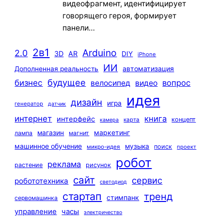
видеофрагмент, идентифицирует
говорящего героя, формирует
панели…
2в1
Arduino
2.0
3D
AR
DIY
iPhone
ИИ
автоматизация
Дополненная реальность
будущее
бизнес
вопрос
велосипед
видео
идея
дизайн
игра
генератор
датчик
интернет
книга
интерфейс
концепт
карта
камера
маркетинг
магазин
лампа
магнит
машинное обучение
музыка
поиск
микро-идея
проект
робот
реклама
растение
рисунок
сайт
сервис
робототехника
светодиод
стартап
тренд
стимпанк
сервомашинка
управление
часы
электричество