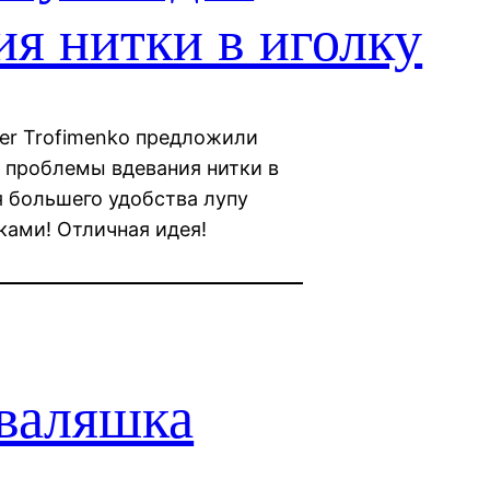
ия нитки в иголку
der Trofimenko предложили
 проблемы вдевания нитки в
я большего удобства лупу
ками! Отличная идея!
еваляшка