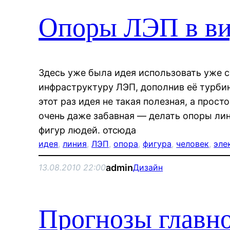
Опоры ЛЭП в ви
Здесь уже была идея использовать уже
инфраструктуру ЛЭП, дополнив её турби
этот раз идея не такая полезная, а прост
очень даже забавная — делать опоры лин
фигур людей. отсюда
идея
, 
линия
, 
ЛЭП
, 
опора
, 
фигура
, 
человек
, 
эле
admin
13.08.2010 22:00
Дизайн
Прогнозы главно