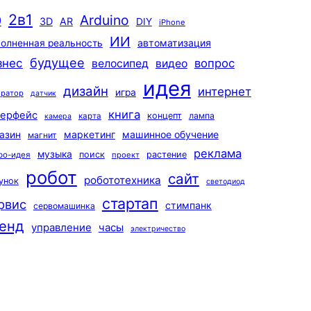
2в1
Arduino
0
3D
AR
DIY
iPhone
ИИ
автоматизация
олненная реальность
будущее
знес
вопрос
велосипед
видео
идея
дизайн
интернет
игра
ератор
датчик
книга
терфейс
концепт
лампа
карта
камера
маркетинг
машинное обучение
азин
магнит
реклама
музыка
поиск
растение
ро-идея
проект
робот
сайт
робототехника
унок
светодиод
стартап
рвис
стимпанк
сервомашинка
енд
управление
часы
электричество