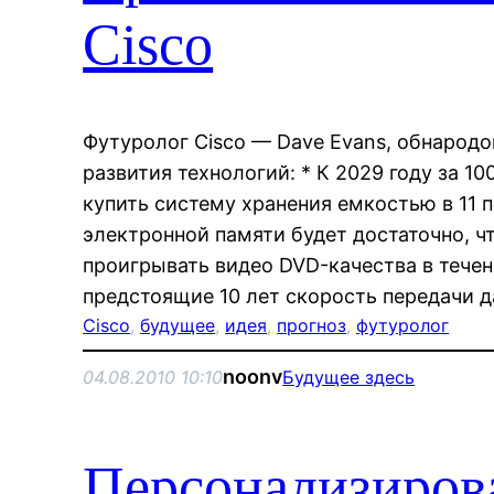
Cisco
Футуролог Cisco — Dave Evans, обнародо
развития технологий: * К 2029 году за 
купить систему хранения емкостью в 11 п
электронной памяти будет достаточно, ч
проигрывать видео DVD-качества в течен
предстоящие 10 лет скорость передачи 
Cisco
, 
будущее
, 
идея
, 
прогноз
, 
футуролог
noonv
04.08.2010 10:10
Будущее здесь
Персонализиров