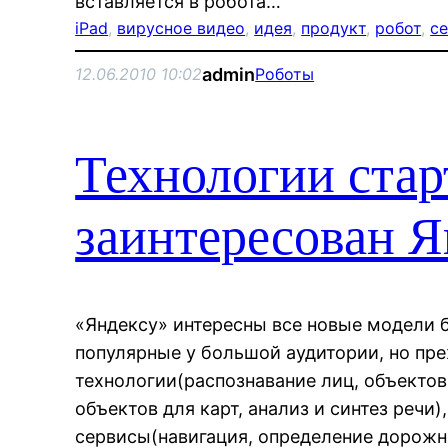
вставляется в робота…
iPad
, 
вирусное видео
, 
идея
, 
продукт
, 
робот
, 
с
admin
12.06.2010 10:02
Роботы
Технологии стар
заинтересован Я
«Яндексу» интересны все новые модели б
популярные у большой аудитории, но пр
технологии(распознавание лиц, объектов
объектов для карт, анализ и синтез речи
сервисы(навигация, определение дорожно