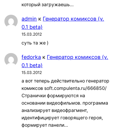
который загружаешь…
admin
к
Генератор комиксов (v.
0.1 beta)
15.03.2012
суть та же )
fedorka
к
Генератор комиксов (v.
0.1 beta)
15.03.2012
а вот теперь действительно генератор
комиксов soft.compulenta.ru/666850/
Странички формируются на
основании видеофильмов. программа
анализирует видеофрагмент,
идентифицирует говорящего героя,
формирует панели…