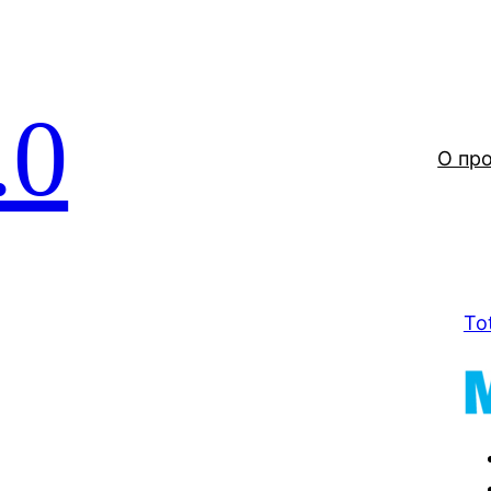
.0
О пр
To