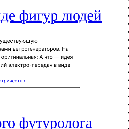
де фигур людей
 существующую
нами ветрогенераторов. На
о оригинальная: А что — идея
ий электро-передач в виде
ктричество
го футуролога