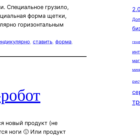
. Специальное грузило,
2.
ециальная форма щетки,
Доп
улярно горизонтальным
би
ендикулярно
, 
ставить
, 
форма
, 
ген
ин
маг
мик
рис
робот
се
тр
ся новый продукт (не
тся ноги 🙂 Или продукт