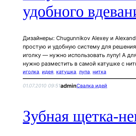
удобного вдеван
Дизайнеры: Chugunnikov Alexey и Alexan
простую и удобную систему для решения
иголку — нужно использовать лупу! А дл
нужно разместить в самой катушке с нит
иголка
, 
идея
, 
катушка
, 
лупа
, 
нитка
admin
01.07.2010 09:51
Свалка идей
Зубная щетка-н