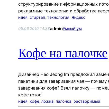
структурирование информационных потоко
рекламные технологии и обработка перс
идея
, 
стартап
, 
технология
, 
Яндекс
admin
05.06.2010 14:38
Умный ум
Кофе на палочке
Дизайнер Heo Jeong Im предложил замеча
пакетики для заваривания чая — почему 
заваривания кофе? Взял палочку — помеш
кофе готов!
идея
, 
кофе
, 
ложка
, 
палочка
, 
растворимый