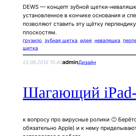
DEWS — концепт зубной щетки-неваляшки
установленное в кончике основания и сп
позволяют ставить эту щётку перпендик
плоскостям.
грузило
, 
зубная щетка
, 
идея
, 
неваляшка
, 
перп
щетка
admin
22.06.2010 15:40
Дизайн
Шагающий iPad-
к вопросу про вирусные ролики 🙂 Берёт
обязательно Apple) и к нему приделываю