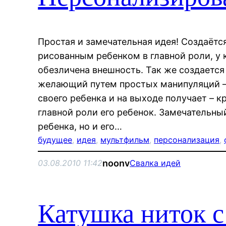
Простая и замечательная идея! Создаётс
рисованным ребенком в главной роли, у
обезличена внешность. Так же создается
желающий путем простых манипуляций –
своего ребенка и на выходе получает – к
главной роли его ребенок. Замечательны
ребенка, но и его…
будущее
, 
идея
, 
мультфильм
, 
персонализация
, 
noonv
03.08.2010 11:42
Свалка идей
Катушка ниток с