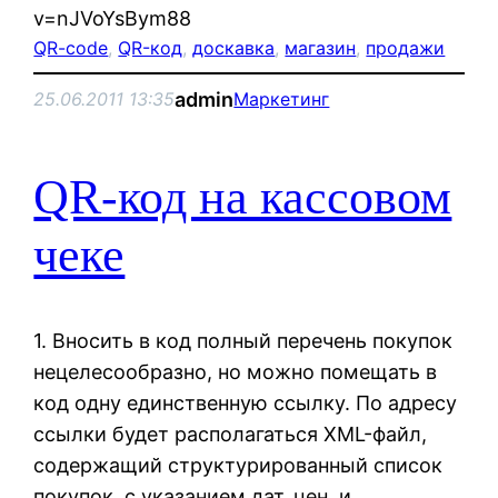
v=nJVoYsBym88
QR-code
, 
QR-код
, 
доскавка
, 
магазин
, 
продажи
admin
25.06.2011 13:35
Маркетинг
QR-код на кассовом
чеке
1. Вносить в код полный перечень покупок
нецелесообразно, но можно помещать в
код одну единственную ссылку. По адресу
ссылки будет располагаться XML-файл,
содержащий структурированный список
покупок, с указанием дат, цен, и