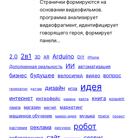
Странички формируются на
основании видеофильмов.
программа анализирует
видеофрагмент, идентифицирует
говорящего героя, формирует
панели…
2в1
Arduino
2.0
3D
AR
DIY
iPhone
ИИ
автоматизация
Дополненная реальность
будущее
бизнес
вопрос
велосипед
видео
идея
дизайн
игра
генератор
датчик
интернет
книга
интерфейс
концепт
карта
камера
маркетинг
магазин
лампа
магнит
машинное обучение
музыка
поиск
микро-идея
проект
робот
реклама
растение
рисунок
сайт
сервис
робототехника