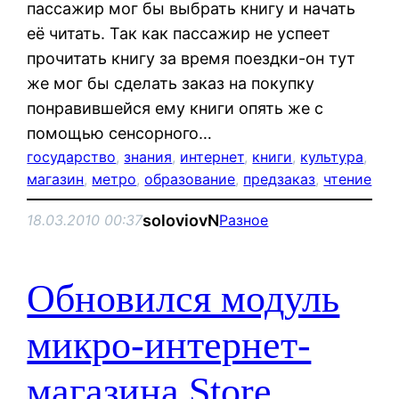
пассажир мог бы выбрать книгу и начать
её читать. Так как пассажир не успеет
прочитать книгу за время поездки-он тут
же мог бы сделать заказ на покупку
понравившейся ему книги опять же с
помощью сенсорного…
государство
, 
знания
, 
интернет
, 
книги
, 
культура
, 
магазин
, 
метро
, 
образование
, 
предзаказ
, 
чтение
soloviovN
18.03.2010 00:37
Разное
Обновился модуль
микро-интернет-
магазина Store