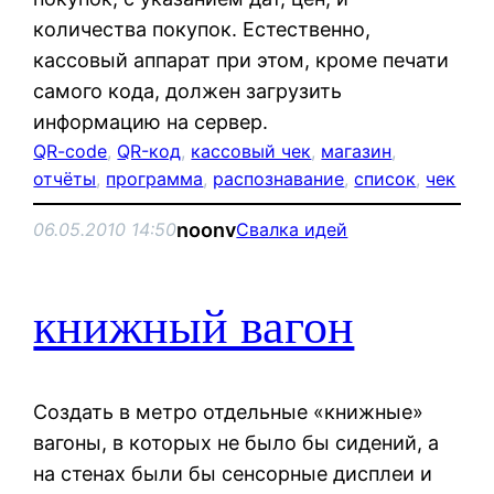
количества покупок. Естественно,
кассовый аппарат при этом, кроме печати
самого кода, должен загрузить
информацию на сервер.
QR-code
, 
QR-код
, 
кассовый чек
, 
магазин
, 
отчёты
, 
программа
, 
распознавание
, 
список
, 
чек
noonv
06.05.2010 14:50
Свалка идей
книжный вагон
Создать в метро отдельные «книжные»
вагоны, в которых не было бы сидений, а
на стенах были бы сенсорные дисплеи и