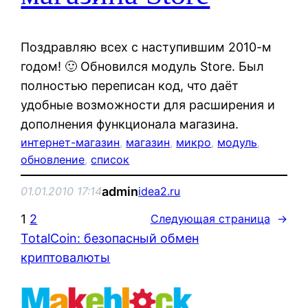
Поздравляю всех с наступившим 2010-м
годом! 🙂 Обновился модуль Store. Был
полностью переписан код, что даёт
удобные возможности для расширения и
дополнения функционала магазина.
интернет-магазин
, 
магазин
, 
микро
, 
модуль
, 
обновление
, 
список
admin
01.01.2010 17:14
idea2.ru
1
2
Следующая страница
→
TotalCoin: безопасный обмен
криптовалюты