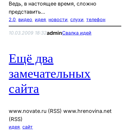
Ведь, в настоящее время, сложно
представить…
2.0
, 
видео
, 
идея
, 
новости
, 
слухи
, 
телефон
admin
10.03.2009 18:32
Свалка идей
Ещё два
замечательных
сайта
www.novate.ru (RSS) www.hrenovina.net
(RSS)
идея
, 
сайт