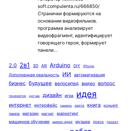
soft.compulenta.ru/666850/
Странички формируются на
основании видеофильмов.
программа анализирует
видеофрагмент, идентифицирует
говорящего героя, формирует
панели…
2в1
Arduino
2.0
3D
AR
DIY
iPhone
ИИ
автоматизация
Дополненная реальность
будущее
бизнес
вопрос
велосипед
видео
идея
дизайн
игра
генератор
датчик
интернет
книга
интерфейс
концепт
карта
камера
маркетинг
магазин
лампа
магнит
машинное обучение
музыка
поиск
микро-идея
проект