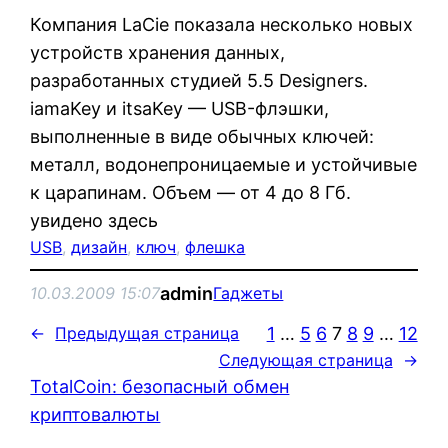
Компания LaCie показала несколько новых
устройств хранения данных,
разработанных студией 5.5 Designers.
iamaKey и itsaKey — USB-флэшки,
выполненные в виде обычных ключей:
металл, водонепроницаемые и устойчивые
к царапинам. Объем — от 4 до 8 Гб.
увидено здесь
USB
, 
дизайн
, 
ключ
, 
флешка
admin
10.03.2009 15:07
Гаджеты
1
…
5
6
7
8
9
…
12
←
Предыдущая страница
Следующая страница
→
TotalCoin: безопасный обмен
криптовалюты